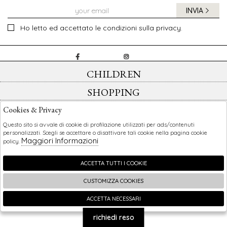
INVIA
Ho letto ed accettato le condizioni sulla privacy.
CHILDREN
SHOPPING
EXTRA
Cookies & Privacy
Questo sito si avvale di cookie di profilazione utilizzati per ads/contenuti
personalizzati. Scegli se accettare o disattivare tali cookie nella pagina cookie
Maggiori Informazioni
policy.
2026 Children - P.iva : 0123456789 Powered by
Atelier
società
gruppo Zucchetti
ACCETTA TUTTI I COOKIE
CUSTOMIZZA COOKIES
ACCETTA NECESSARI
🍪
richiedi reso