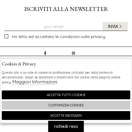
ISCRIVITI ALLA NEWSLETTER
INVIA
Ho letto ed accettato le condizioni sulla privacy.
CHILDREN
Cookies & Privacy
SHOPPING
Questo sito si avvale di cookie di profilazione utilizzati per ads/contenuti
personalizzati. Scegli se accettare o disattivare tali cookie nella pagina cookie
Maggiori Informazioni
policy.
EXTRA
ACCETTA TUTTI I COOKIE
CUSTOMIZZA COOKIES
2026 Children - P.iva : 0123456789 Powered by
Atelier
società
gruppo Zucchetti
ACCETTA NECESSARI
🍪
richiedi reso