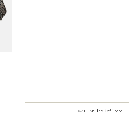
SHOW ITEMS
1
to
1
of
1
total