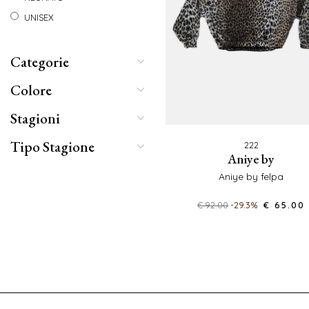
UNISEX
Categorie
Colore
Stagioni
Tipo Stagione
222
aniye by
aniye by felpa
€ 92.00
-29.3%
€ 65.00