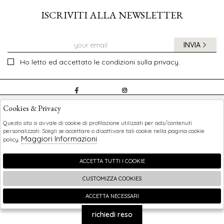
ISCRIVITI ALLA NEWSLETTER
INVIA
Ho letto ed accettato le condizioni sulla privacy.
CHILDREN
Cookies & Privacy
SHOPPING
Questo sito si avvale di cookie di profilazione utilizzati per ads/contenuti
personalizzati. Scegli se accettare o disattivare tali cookie nella pagina cookie
Maggiori Informazioni
policy.
EXTRA
ACCETTA TUTTI I COOKIE
CUSTOMIZZA COOKIES
2026 Children - P.iva : 0123456789 Powered by
Atelier
società
gruppo Zucchetti
ACCETTA NECESSARI
🍪
richiedi reso