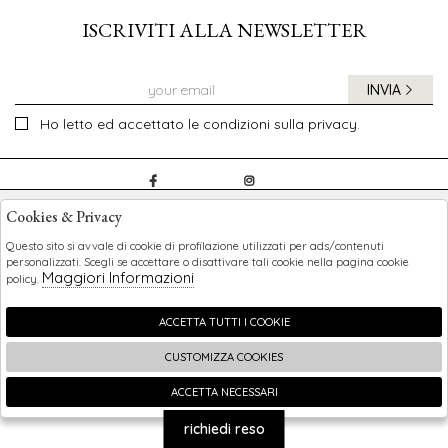
ISCRIVITI ALLA NEWSLETTER
INVIA
Ho letto ed accettato le condizioni sulla privacy.
CHILDREN
Cookies & Privacy
SHOPPING
Questo sito si avvale di cookie di profilazione utilizzati per ads/contenuti
personalizzati. Scegli se accettare o disattivare tali cookie nella pagina cookie
Maggiori Informazioni
policy.
EXTRA
ACCETTA TUTTI I COOKIE
CUSTOMIZZA COOKIES
2026 Children - P.iva : 0123456789 Powered by
Atelier
società
gruppo Zucchetti
ACCETTA NECESSARI
🍪
richiedi reso