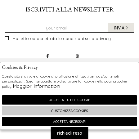
ISCRIVITI ALLA NEWSLETTER
INVIA
Ho letto ed accettato le condizioni sulla privacy.
CHILDREN
Cookies & Privacy
SHOPPING
Questo sito si avvale di cookie di profilazione utilizzati per ads/contenuti
personalizzati. Scegli se accettare o disattivare tali cookie nella pagina cookie
Maggiori Informazioni
policy.
EXTRA
ACCETTA TUTTI I COOKIE
CUSTOMIZZA COOKIES
2026 Children - P.iva : 0123456789 Powered by
Atelier
società
gruppo Zucchetti
ACCETTA NECESSARI
🍪
richiedi reso