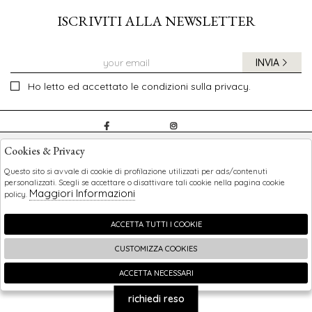
ISCRIVITI ALLA NEWSLETTER
INVIA
Ho letto ed accettato le condizioni sulla privacy.
CHILDREN
Cookies & Privacy
SHOPPING
Questo sito si avvale di cookie di profilazione utilizzati per ads/contenuti
personalizzati. Scegli se accettare o disattivare tali cookie nella pagina cookie
Maggiori Informazioni
policy.
EXTRA
ACCETTA TUTTI I COOKIE
CUSTOMIZZA COOKIES
2026 Children - P.iva : 0123456789 Powered by
Atelier
società
gruppo Zucchetti
ACCETTA NECESSARI
🍪
richiedi reso