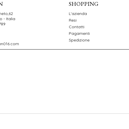
N
SHOPPING
neto,62
L'azienda
 - Italia
Resi
789
Contatti
Pagamenti
Spedizione
en016.com